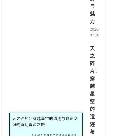
与
魅
力
2026-08-06
07:28:00/li>
天
之
碎
片：
穿
越
星
空
的
遗
迹
与