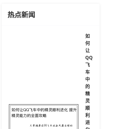
热点新闻
如
何
让
QQ
飞
车
中
的
精
灵
顺
利
进