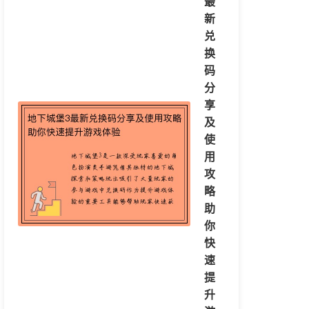
最
新
兑
换
码
分
享
及
使
用
攻
略
助
你
快
速
提
升