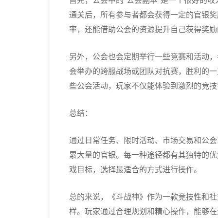
首先，公会中的“公会副本”是一个很好的
通关后，所有参与者都会获得一定的官银奖
率，还能借助公会的资源提升自己获得奖励
另外，公会也会定期举行一些竞赛和活动，
会举办的跨服战场或团队对抗赛，胜利的一
些公会活动，玩家不仅能体验到激烈的竞技
总结：
通过日常任务、限时活动、市场交易和公会
累大量的官银。每一种途径都有其独特的优
戏目标，选择最适合的方式进行操作。
总的来说，《斗战神》作为一款竞技性和社
样。玩家通过合理规划和精心操作，能够在