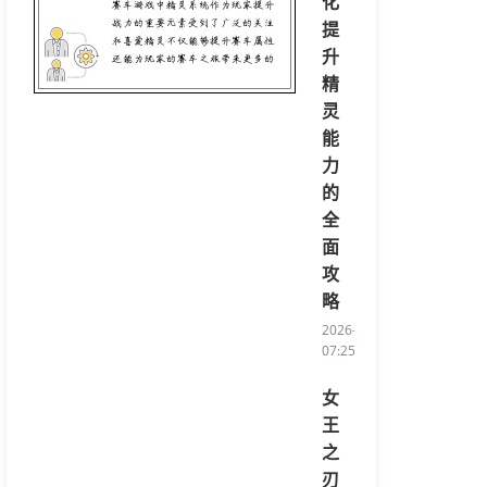
化
提
升
精
灵
能
力
的
全
面
攻
略
2026-08-07
07:25:34/li>
女
王
之
刃