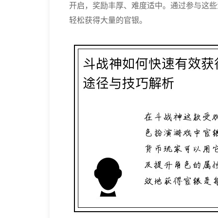
开启，奖励丰厚、难度适中。通过参与这些
轻松获得大量的官银。