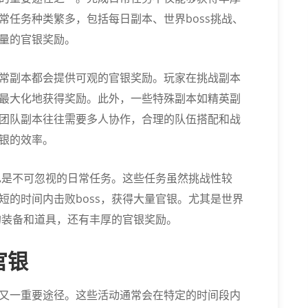
常任务种类繁多，包括每日副本、世界boss挑战、
量的官银奖励。
常副本都会提供可观的官银奖励。玩家在挑战副本
最大化地获得奖励。此外，一些特殊副本如精英副
团队副本往往需要多人协作，合理的队伍搭配和战
银的效率。
务也是不可忽视的日常任务。这些任务虽然挑战性较
短的时间内击败boss，获得大量官银。尤其是世界
的装备和道具，还有丰厚的官银奖励。
官银
又一重要途径。这些活动通常会在特定的时间段内