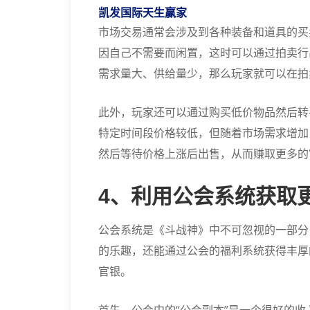
凯发国际天生赢家
市场交易通常会涉及到各种装备和道具的买
因自己不需要而闲置，这时可以通过拍卖行
需求量大、供给量少，那么玩家就可以在拍
此外，玩家还可以通过购买低价物品然后转
特定时间段价格较低，但随着市场需求增加
然后等待价格上涨后出售，从而赚取更多的
4、利用公会系统获取
公会系统是《斗战神》中不可忽视的一部分
的乐趣，还能通过公会的福利系统获得丰厚
官银。