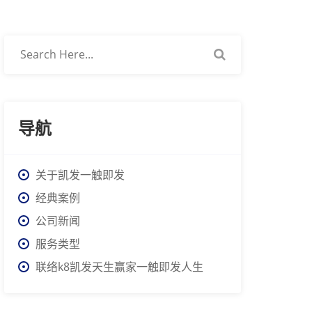
导航
关于凯发一触即发
经典案例
公司新闻
服务类型
联络k8凯发天生赢家一触即发人生