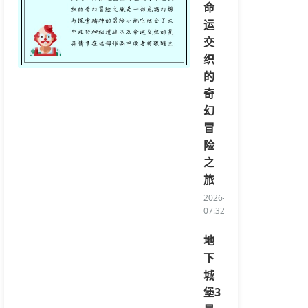
命
运
交
织
的
奇
幻
冒
险
之
旅
2026-08-05
07:32:25/li>
地
下
城
堡3